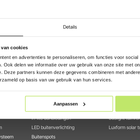
n duurzame tuinverlichting. We
Heb jij advies nodig voor de aanleg of
ightpro
,
Garden Lights
,
Garden-Lights systeem? Wij helpen je
de mogelijkheid om een online afspra
Details
helpen jou met al je vragen over tuinv
het juiste adres. Tuinverlichtingswinke
 van cookies
en is gecertificeerd door Thuiswinke
ent en advertenties te personaliseren, om functies voor social
. Ook delen we informatie over uw gebruik van onze site met on
e. Deze partners kunnen deze gegevens combineren met andere i
Producten
Merken
erzameld op basis van uw gebruik van hun services.
Buitenverlichting
in-lite tuinverli
g
Solar Tuinverlichting
Lightpro tuinver
Aanpassen
g
Buitenverlichting met sensor
Garden Lights t
in-lite aanbiedingen
Suslight tuinver
m
LED buitenverlichting
Luxform solar t
systeem
Buitenspots