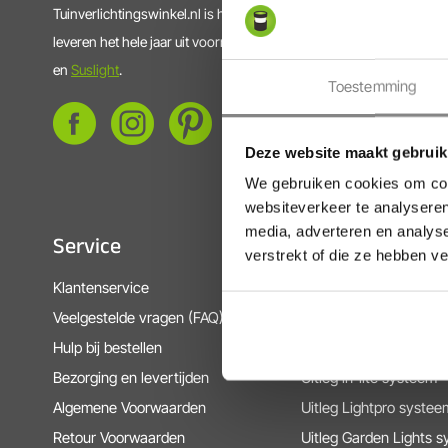
Tuinverlichtingswinkel.nl is hét adres voor slimme, kwalitatieve e
leveren het hele jaar uit voorraad vrijwel alle modellen van
in-lite
,
L
en
Suslight
.
Toestemming
Deze website maakt gebruik
We gebruiken cookies om cont
websiteverkeer te analyseren
media, adverteren en analys
Service
Informatie
verstrekt of die ze hebben v
Klantenservice
Over ons
Veelgestelde vragen (FAQ)
Montage tuinverlichtin
Hulp bij bestellen
Inspiratie tuinverlichtin
Bezorging en levertijden
Uitleg in-lite systeem
Algemene Voorwaarden
Uitleg Lightpro systee
Retour Voorwaarden
Uitleg Garden Lights 