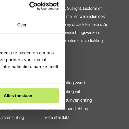
 het onderhoud van je in-lite, Lightpro, Suslight, Luxform of
 graag verder. Dit kan telefonisch, per mail en we bieden ook
ak met onze tuinverlichting experts Remy of Jack te maken. Zij
Over
erlichting. Ook voor accessoires is tuinverlichtingswinkel.nl
l.nl heeft bijna 20 jaar ervaring met de betere tuinverlichting
lwaarborg. Daar kun je mee thuiskopen!
 media te bieden en om ons
ze partners voor social
nformatie die u aan ze heeft
Populair
chting
Buitenverlichting zwart
lichting
Buitenverlichting wit
Alles toestaan
uinverlichting
Cortenstaal tuinverlichting
lichting
Slimme buitenverlichting
uinverlichting
in-lite startkits