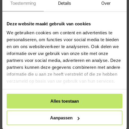
Toestemming
Details
Over
Klantenservice
Veelgestelde vragen (FAQ)
Hulp bij bestellen
Deze website maakt gebruik van cookies
Bezorging en levertijden
We gebruiken cookies om content en advertenties te
personaliseren, om functies voor social media te bieden
Algemene Voorwaarden
en om ons websiteverkeer te analyseren. Ook delen we
Retour Voorwaarden
informatie over uw gebruik van onze site met onze
Cookies
partners voor social media, adverteren en analyse. Deze
Zakelijk bestellen
partners kunnen deze gegevens combineren met andere
informatie die u aan ze heeft verstrekt of die ze hebben
Spaarpunten programma
verzameld op basis van uw gebruik van hun services.
Privacy verklaring
Contact
Alles toestaan
Informatie
Over ons
Aanpassen
Montage tuinverlichting