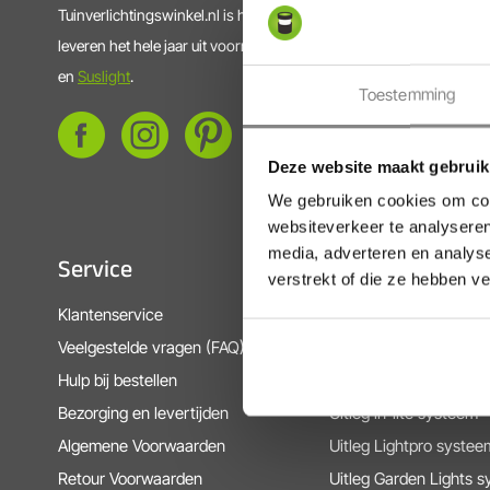
Tuinverlichtingswinkel.nl is hét adres voor slimme, kwalitatieve e
leveren het hele jaar uit voorraad vrijwel alle modellen van
in-lite
,
L
en
Suslight
.
Toestemming
Deze website maakt gebruik
We gebruiken cookies om cont
websiteverkeer te analyseren
media, adverteren en analys
Service
Informatie
verstrekt of die ze hebben v
Klantenservice
Over ons
Veelgestelde vragen (FAQ)
Montage tuinverlichtin
Hulp bij bestellen
Inspiratie tuinverlichtin
Bezorging en levertijden
Uitleg in-lite systeem
Algemene Voorwaarden
Uitleg Lightpro systee
Retour Voorwaarden
Uitleg Garden Lights 