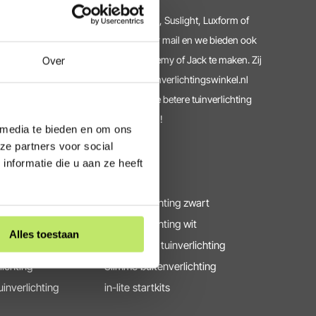
 het onderhoud van je in-lite, Lightpro, Suslight, Luxform of
 graag verder. Dit kan telefonisch, per mail en we bieden ook
ak met onze tuinverlichting experts Remy of Jack te maken. Zij
Over
erlichting. Ook voor accessoires is tuinverlichtingswinkel.nl
l.nl heeft bijna 20 jaar ervaring met de betere tuinverlichting
lwaarborg. Daar kun je mee thuiskopen!
 media te bieden en om ons
ze partners voor social
nformatie die u aan ze heeft
Populair
chting
Buitenverlichting zwart
lichting
Buitenverlichting wit
Alles toestaan
uinverlichting
Cortenstaal tuinverlichting
lichting
Slimme buitenverlichting
uinverlichting
in-lite startkits