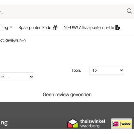
itleg
Spaarpunten kado
NIEUW! Afhaalpunten in-lite
uct Reviews nl-nl
Toon:
Geen review gevonden
ting