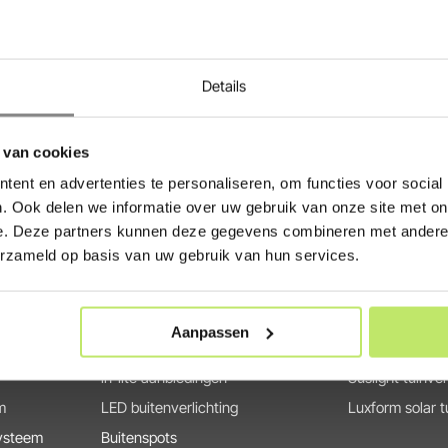
n duurzame tuinverlichting. We
Heb jij advies nodig voor de aanleg of
ightpro
,
Garden Lights
,
Garden-Lights systeem? Wij helpen je
de mogelijkheid om een online afspra
Details
helpen jou met al je vragen over tuinv
het juiste adres. Tuinverlichtingswinke
 van cookies
en is gecertificeerd door Thuiswinke
ent en advertenties te personaliseren, om functies voor social
. Ook delen we informatie over uw gebruik van onze site met on
e. Deze partners kunnen deze gegevens combineren met andere i
Producten
Merken
erzameld op basis van uw gebruik van hun services.
Buitenverlichting
in-lite tuinverli
g
Solar Tuinverlichting
Lightpro tuinver
Aanpassen
g
Buitenverlichting met sensor
Garden Lights t
in-lite aanbiedingen
Suslight tuinver
m
LED buitenverlichting
Luxform solar t
systeem
Buitenspots