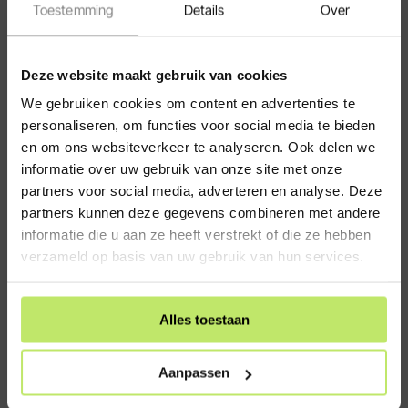
Toestemming
Details
Over
Klantenservice
Veelgestelde vragen (FAQ)
Hulp bij bestellen
Deze website maakt gebruik van cookies
Bezorging en levertijden
We gebruiken cookies om content en advertenties te
personaliseren, om functies voor social media te bieden
Algemene Voorwaarden
en om ons websiteverkeer te analyseren. Ook delen we
Retour Voorwaarden
informatie over uw gebruik van onze site met onze
Cookies
partners voor social media, adverteren en analyse. Deze
Zakelijk bestellen
partners kunnen deze gegevens combineren met andere
informatie die u aan ze heeft verstrekt of die ze hebben
Spaarpunten programma
verzameld op basis van uw gebruik van hun services.
Privacy verklaring
Contact
Alles toestaan
Informatie
Over ons
Aanpassen
Montage tuinverlichting