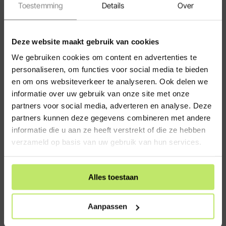
Toestemming
Details
Over
Klantenservice
Veelgestelde vragen (FAQ)
Hulp bij bestellen
Deze website maakt gebruik van cookies
Bezorging en levertijden
We gebruiken cookies om content en advertenties te
personaliseren, om functies voor social media te bieden
Algemene Voorwaarden
en om ons websiteverkeer te analyseren. Ook delen we
Retour Voorwaarden
informatie over uw gebruik van onze site met onze
Cookies
partners voor social media, adverteren en analyse. Deze
Zakelijk bestellen
partners kunnen deze gegevens combineren met andere
informatie die u aan ze heeft verstrekt of die ze hebben
Spaarpunten programma
verzameld op basis van uw gebruik van hun services.
Privacy verklaring
Contact
Alles toestaan
Informatie
Over ons
Aanpassen
Montage tuinverlichting