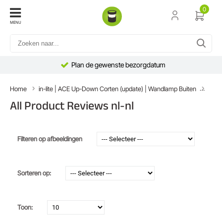
0
MENU
Plan de gewenste bezorgdatum
Home
in-lite | ACE Up-Down Corten (update) | Wandlamp Buiten
All P
All Product Reviews nl-nl
Filteren op afbeeldingen
Sorteren op:
Toon: