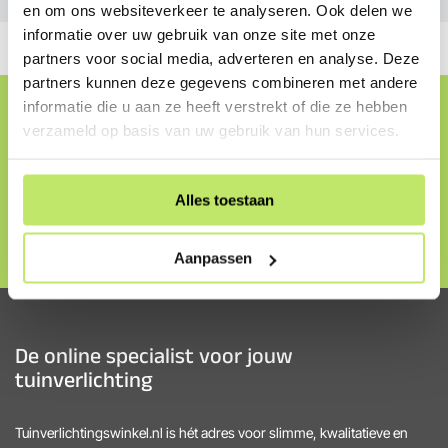
en om ons websiteverkeer te analyseren. Ook delen we
informatie over uw gebruik van onze site met onze
partners voor social media, adverteren en analyse. Deze
partners kunnen deze gegevens combineren met andere
Cadeaubon ontvangen?
informatie die u aan ze heeft verstrekt of die ze hebben
verzameld op basis van uw gebruik van hun services.
Schrijf je in op onze nieuwsbrief en ontvang direct
onze welkomstaanbieding, tips & tricks en nieuwtjes
over tuinverlichting.
Alles toestaan
Direct inschrijven
Aanpassen
De online specialist voor jouw
tuinverlichting
Tuinverlichtingswinkel.nl is hét adres voor slimme, kwalitatieve en