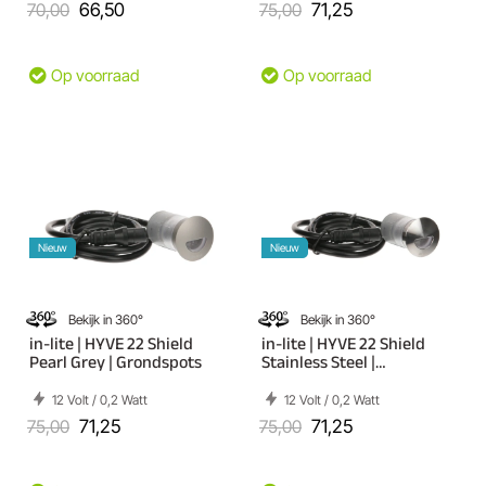
70,00
66,50
75,00
71,25
Op voorraad
Op voorraad
Nieuw
Nieuw
Bekijk in 360°
Bekijk in 360°
in-lite | HYVE 22 Shield
in-lite | HYVE 22 Shield
Pearl Grey | Grondspots
Stainless Steel |
Grondspots
12 Volt / 0,2 Watt
12 Volt / 0,2 Watt
75,00
71,25
75,00
71,25