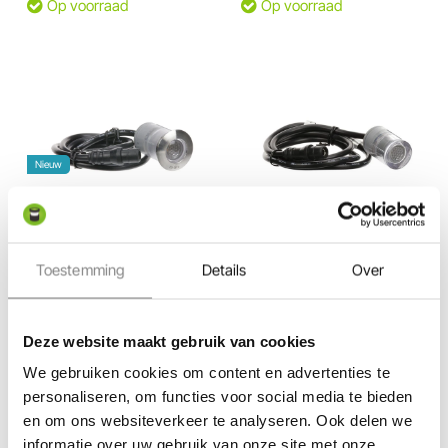
Op voorraad
Op voorraad
Nieuw
Bekijk in 360°
Bekijk in 360°
in-lite | Hyve 22 Stainless
in-lite | HYVE 22 |
Toestemming
Details
Over
Steel | Grondspots
Grondspots
12 Volt / 0,2 Watt
12 Volt / 0,2 Watt
70,00
66,50
60,00
57,95
Deze website maakt gebruik van cookies
We gebruiken cookies om content en advertenties te
Op voorraad
Op voorraad
personaliseren, om functies voor social media te bieden
en om ons websiteverkeer te analyseren. Ook delen we
informatie over uw gebruik van onze site met onze