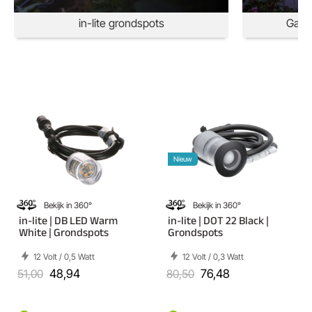
in-lite grondspots
Gard
Nieuw
Bekijk in 360°
Bekijk in 360°
in-lite | DB LED Warm
in-lite | DOT 22 Black |
White | Grondspots
Grondspots
12 Volt / 0,5 Watt
12 Volt / 0,3 Watt
51,00
48,94
80,50
76,48