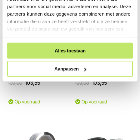
partners voor social media, adverteren en analyse. Deze
partners kunnen deze gegevens combineren met andere
informatie die u aan ze heeft verstrekt of die ze hebben
verzameld op basis van uw gebruik van hun services.
Nieuw
Nieuw
Alles toestaan
Bekijk in 360°
Bekijk in 360°
in-lite | HYVE 60 Black |
in-lite | HYVE 60 Pearl
Grondspots
Grey | Grondspots
Aanpassen
12 Volt / 0,8 Watt
12 Volt / 0,8 Watt
109,00
103,55
109,00
103,55
Op voorraad
Op voorraad