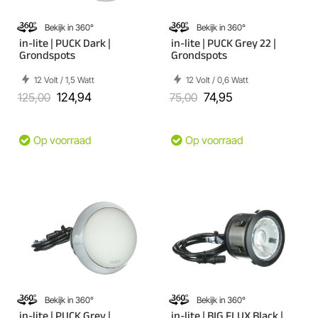
Bekijk in 360°
Bekijk in 360°
in-lite | PUCK Dark |
in-lite | PUCK Grey 22 |
Grondspots
Grondspots
12 Volt / 1,5 Watt
12 Volt / 0,6 Watt
125,00
124,94
75,00
74,95
Op voorraad
Op voorraad
Bekijk in 360°
Bekijk in 360°
in-lite | PUCK Grey |
in-lite | BIG FLUX Black |