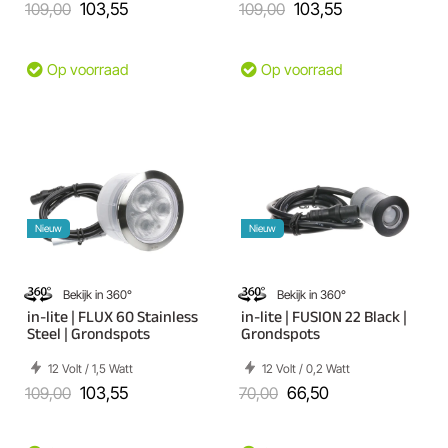
109,00
103,55
109,00
103,55
Op voorraad
Op voorraad
Nieuw
Nieuw
Bekijk in 360°
Bekijk in 360°
in-lite | FLUX 60 Stainless
in-lite | FUSION 22 Black |
Steel | Grondspots
Grondspots
12 Volt / 1,5 Watt
12 Volt / 0,2 Watt
109,00
103,55
70,00
66,50