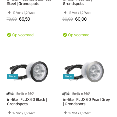
Steel | Grondspots
Grondspots
12 Volt / 1,2 Watt
12 Volt / 1,2 Watt
70,00
66,50
60,00
60,00
Op voorraad
Op voorraad
Nieuw
Nieuw
Bekijk in 360°
Bekijk in 360°
in-lite | FLUX 60 Black |
in-lite | FLUX 60 Pearl Grey
Grondspots
| Grondspots
12 Volt / 1,5 Watt
12 Volt / 1,5 Watt