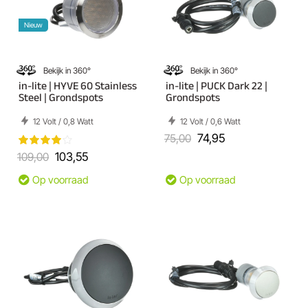
Nieuw
Bekijk in 360°
Bekijk in 360°
in-lite | HYVE 60 Stainless
in-lite | PUCK Dark 22 |
Steel | Grondspots
Grondspots
12 Volt / 0,8 Watt
12 Volt / 0,6 Watt
75,00
74,95
109,00
103,55
Op voorraad
Op voorraad