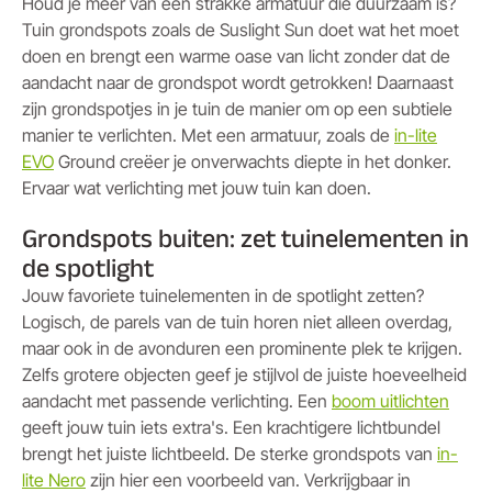
Houd je meer van een strakke armatuur die duurzaam is?
Tuin grondspots zoals de Suslight Sun doet wat het moet
doen en brengt een warme oase van licht zonder dat de
aandacht naar de grondspot wordt getrokken! Daarnaast
zijn grondspotjes in je tuin de manier om op een subtiele
manier te verlichten. Met een armatuur, zoals de
in-lite
EVO
Ground creëer je onverwachts diepte in het donker.
Ervaar wat verlichting met jouw tuin kan doen.
Grondspots buiten: zet tuinelementen in
de spotlight
Jouw favoriete tuinelementen in de spotlight zetten?
Logisch, de parels van de tuin horen niet alleen overdag,
maar ook in de avonduren een prominente plek te krijgen.
Zelfs grotere objecten geef je stijlvol de juiste hoeveelheid
aandacht met passende verlichting. Een
boom uitlichten
geeft jouw tuin iets extra's. Een krachtigere lichtbundel
brengt het juiste lichtbeeld. De sterke grondspots van
in-
lite Nero
zijn hier een voorbeeld van. Verkrijgbaar in