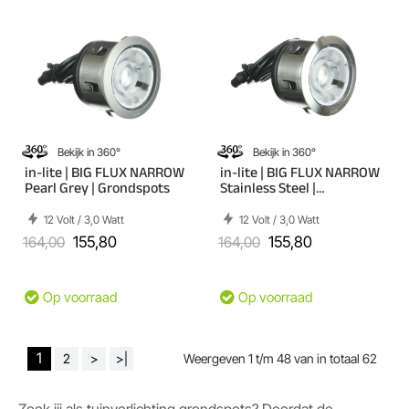
Bekijk in 360°
Bekijk in 360°
in-lite | BIG FLUX NARROW
in-lite | BIG FLUX NARROW
Pearl Grey | Grondspots
Stainless Steel |
Grondspots
12 Volt / 3,0 Watt
12 Volt / 3,0 Watt
164,00
155,80
164,00
155,80
Op voorraad
Op voorraad
1
2
>
>|
Weergeven 1 t/m 48 van in totaal 62