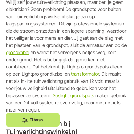
Wil jij zelf jouw tuinverlichting plaatsen, maar ben je geen
elektricien? Geen probleem! De grondspots voor buiten
van Tuinverlichtingswinkel.nl sluit je aan op
laagspanningssystemen. Dit zijn professionele systemen
die de stroom omzetten in een lagere spanning, waardoor
het veiliger is voor mens en dier. Jij gaat aan de slag met
het plaatsen van je grondspot, sluit de armatuur aan op de
grondkabel
en werkt het vervolgens netjes weg, kort
onder grond. Het is belangrijk dat jij merken niet
combineert. Dat betekent: je Lightpro grondspots alleen
op een Lightpro grondkabel en
transformator
. Dit maakt
net als in-lite tuinverlichting gebruik van 12 volt, maar is
voor jouw veiligheid uitsluitend te gebruiken voor het
bijpassende systeem.
Suslight grondspots
maken gebruik
van een 24 volt systeem; even veilig, maar met net iets
meer vermogen.
Filteren
Grondspots kopen bij
Tuinverlichtingwinkel.nl