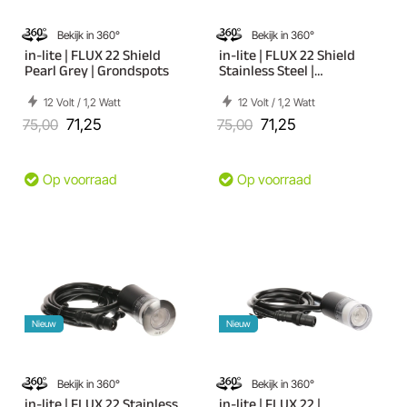
Bekijk in 360°
Bekijk in 360°
in-lite | FLUX 22 Shield
in-lite | FLUX 22 Shield
Pearl Grey | Grondspots
Stainless Steel |
Grondspots
12 Volt / 1,2 Watt
12 Volt / 1,2 Watt
75,00
71,25
75,00
71,25
Op voorraad
Op voorraad
Nieuw
Nieuw
Bekijk in 360°
Bekijk in 360°
in-lite | FLUX 22 Stainless
in-lite | FLUX 22 |