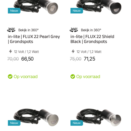
Nieuw
Nieuw
Bekijk in 360°
Bekijk in 360°
in-lite | FLUX 22 Pearl Grey
in-lite | FLUX 22 Shield
| Grondspots
Black | Grondspots
12 Volt / 1,2 Watt
12 Volt / 1,2 Watt
70,00
66,50
75,00
71,25
Op voorraad
Op voorraad
Nieuw
Nieuw