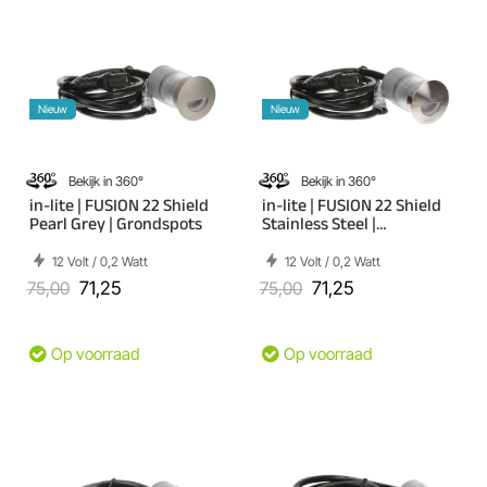
Nieuw
Nieuw
Bekijk in 360°
Bekijk in 360°
in-lite | FUSION 22 Shield
in-lite | FUSION 22 Shield
Pearl Grey | Grondspots
Stainless Steel |
Grondspots
12 Volt / 0,2 Watt
12 Volt / 0,2 Watt
75,00
71,25
75,00
71,25
Op voorraad
Op voorraad