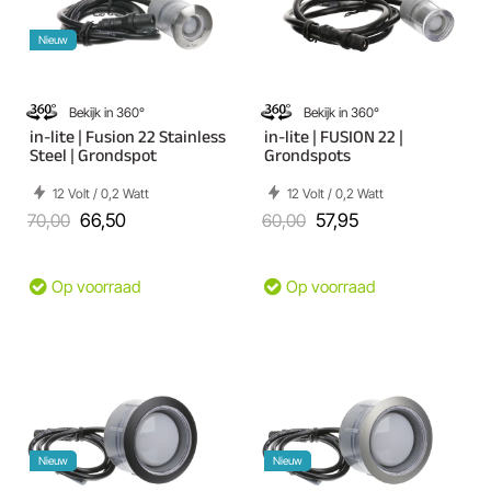
Nieuw
Bekijk in 360°
Bekijk in 360°
in-lite | Fusion 22 Stainless
in-lite | FUSION 22 |
Steel | Grondspot
Grondspots
12 Volt / 0,2 Watt
12 Volt / 0,2 Watt
70,00
66,50
60,00
57,95
Op voorraad
Op voorraad
Nieuw
Nieuw