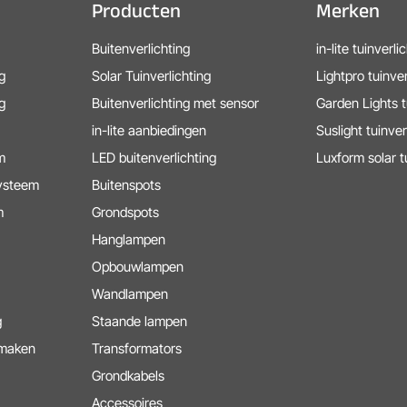
Producten
Merken
Buitenverlichting
in-lite tuinverli
g
Solar Tuinverlichting
Lightpro tuinver
g
Buitenverlichting met sensor
Garden Lights t
in-lite aanbiedingen
Suslight tuinver
m
LED buitenverlichting
Luxform solar t
systeem
Buitenspots
m
Grondspots
Hanglampen
Opbouwlampen
Wandlampen
g
Staande lampen
 maken
Transformators
Grondkabels
Accessoires