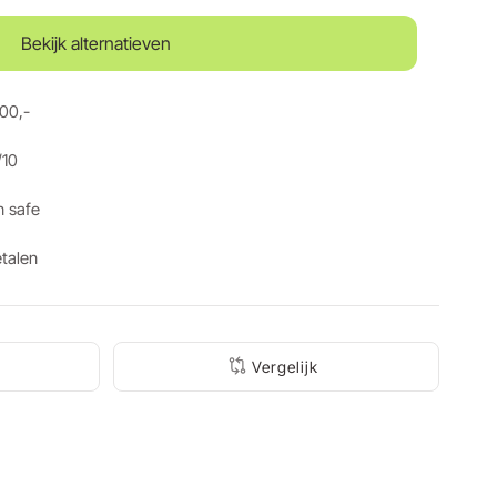
Bekijk alternatieven
100,-
/10
n safe
etalen
Vergelijk