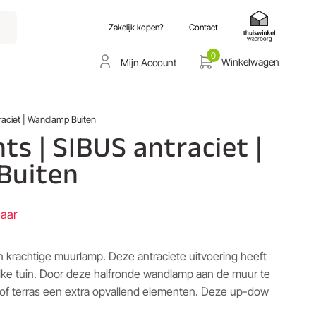
Zakelijk kopen?
Contact
0
Winkelwagen
Mijn Account
raciet | Wandlamp Buiten
ts | SIBUS antraciet |
Buiten
baar
n krachtige muurlamp. Deze antraciete uitvoering heeft
n elke tuin. Door deze halfronde wandlamp aan de muur te
 of terras een extra opvallend elementen. Deze up-dow