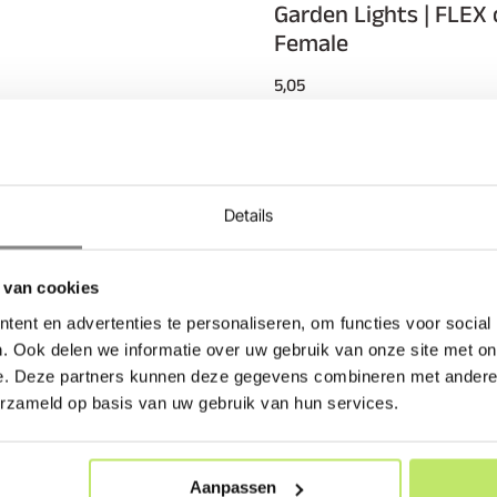
Garden Lights | FLEX
Female
5,05
 terras
kelijk en snel bij
Details
voudig en veilig voor je
gen wij gratis aan huis.
 van cookies
 bezorgdatum. Maak je Garden
ent en advertenties te personaliseren, om functies voor social
sos of Garden Lights Deimos.
. Ook delen we informatie over uw gebruik van onze site met on
e. Deze partners kunnen deze gegevens combineren met andere i
erzameld op basis van uw gebruik van hun services.
Aanpassen