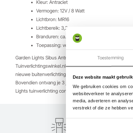
Kleur: Antraciet
Vermogen: 12V / 8 Watt
Lichtbron: MR16
Lichtbereik: 3,2 m
Branduren: ca. 25.000
Toepassing: verlichting tuinpad, oprit, border of
Garden Lights Sibus Antraciet kopen? Je bestelt het gemak
Toestemming
Tuinverlichtingswinkel.nl. Via onze webshop betaal jij een
nieuwe buitenverlichting. Bestellingen vanaf €100,- bezor
Deze website maakt gebruik
Bovendien ontvang je 3 jaar garantie en kies je zelf de
We gebruiken cookies om cont
Lights tuinverlichting compleet met Garden Lights Kolos
websiteverkeer te analyseren
media, adverteren en analys
verstrekt of die ze hebben v