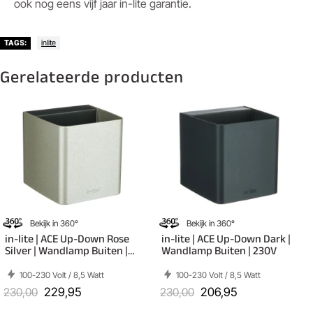
ook nog eens vijf jaar in-lite garantie.
inlite
TAGS:
Gerelateerde producten
Bekijk in 360°
Bekijk in 360°
in-lite | ACE Up-Down Rose
in-lite | ACE Up-Down Dark |
Silver | Wandlamp Buiten |
Wandlamp Buiten | 230V
230V
100-230 Volt / 8,5 Watt
100-230 Volt / 8,5 Watt
230,00
229,95
230,00
206,95