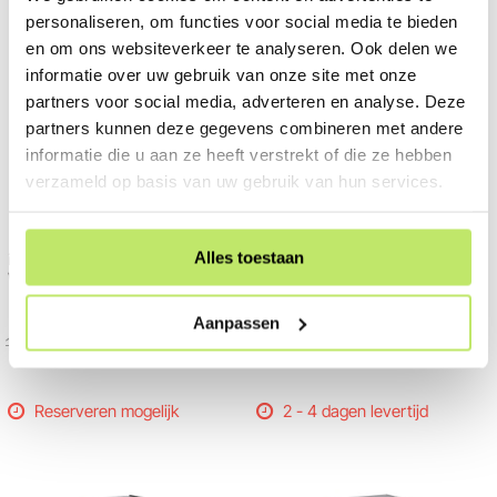
personaliseren, om functies voor social media te bieden
en om ons websiteverkeer te analyseren. Ook delen we
informatie over uw gebruik van onze site met onze
partners voor social media, adverteren en analyse. Deze
partners kunnen deze gegevens combineren met andere
informatie die u aan ze heeft verstrekt of die ze hebben
verzameld op basis van uw gebruik van hun services.
Bekijk in 360°
Alles toestaan
in-lite | ACE Down Flat Grey |
in-lite | ACE Down White |
Wandlamp Buiten | 230V
Wandlamp Buiten | 230V
100-230 Volt / 8,5 Watt
100-230 Volt / 8,5 Watt
Aanpassen
197,00
196,95
206,00
205,95
Reserveren mogelijk
2 - 4 dagen levertijd