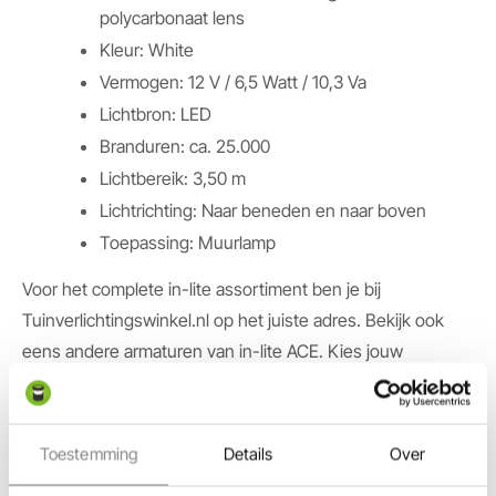
polycarbonaat lens
Kleur: White
Vermogen: 12 V / 6,5 Watt / 10,3 Va
Lichtbron: LED
Branduren: ca. 25.000
Lichtbereik: 3,50 m
Lichtrichting: Naar beneden en naar boven
Toepassing: Muurlamp
Voor het complete in-lite assortiment ben je bij
Tuinverlichtingswinkel.nl op het juiste adres. Bekijk ook
eens andere armaturen van in-lite ACE. Kies jouw
favoriete armaturen die passen bij jouw smaak. Bestel
vervolgens eenvoudig en snel via onze webshop. Bij een
bestelling vanaf €100,- krijg je het zelfs gratis
Toestemming
Details
Over
thuisbezorgd. Bovendien ontvang je naast een