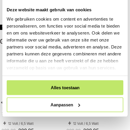
energiezuinige armatuur ook nog eens vijf jaar in-lite
Deze website maakt gebruik van cookies
garantie.
We gebruiken cookies om content en advertenties te
personaliseren, om functies voor social media te bieden
inlite
TAGS:
en om ons websiteverkeer te analyseren. Ook delen we
Gerelateerde producten
informatie over uw gebruik van onze site met onze
partners voor social media, adverteren en analyse. Deze
partners kunnen deze gegevens combineren met andere
informatie die u aan ze heeft verstrekt of die ze hebben
verzameld op basis van uw gebruik van hun services.
Bestseller
Alles toestaan
Bekijk in 360°
Bekijk in 360°
Aanpassen
in-lite | ACE Up-Down Rose
in-lite | ACE Up-Down Dark |
Silver | Wandlamp Buiten
Wandlamp Buiten
12 Volt / 6,5 Watt
12 Volt / 6,5 Watt