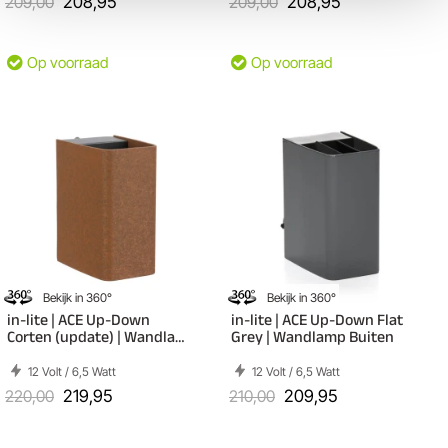
209,00
208,95
209,00
208,95
Op voorraad
Op voorraad
Bekijk in 360°
Bekijk in 360°
in-lite | ACE Up-Down
in-lite | ACE Up-Down Flat
Corten (update) | Wandlamp
Grey | Wandlamp Buiten
Buiten
12 Volt / 6,5 Watt
12 Volt / 6,5 Watt
220,00
219,95
210,00
209,95