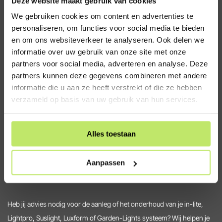
Deze website maakt gebruik van cookies
We gebruiken cookies om content en advertenties te
De online specialist voor jouw
personaliseren, om functies voor social media te bieden
tuinverlichting
en om ons websiteverkeer te analyseren. Ook delen we
informatie over uw gebruik van onze site met onze
Tuinverlichtingswinkel.nl is hét adres voor slimme, kwalitatieve en
partners voor social media, adverteren en analyse. Deze
partners kunnen deze gegevens combineren met andere
duurzame tuinverlichting. We leveren het hele jaar uit voorraad
informatie die u aan ze heeft verstrekt of die ze hebben
vrijwel alle modellen van
in-lite
,
Lightpro
,
Garden Lights
,
verzameld op basis van uw gebruik van hun services.
en
Suslight
.
Alles toestaan
Aanpassen
Heb jij advies nodig voor de aanleg of het onderhoud van je in-lite,
Lightpro, Suslight, Luxform of Garden-Lights systeem? Wij helpen je