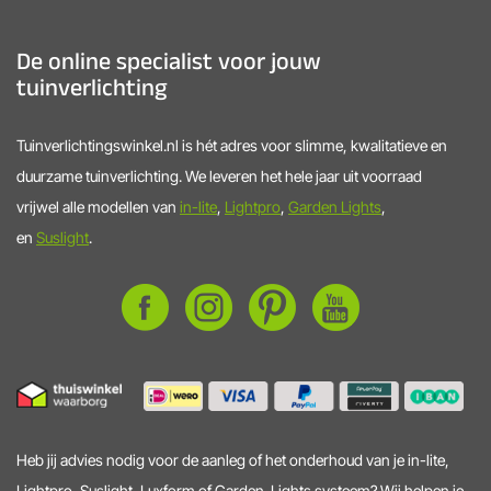
De online specialist voor jouw
tuinverlichting
Tuinverlichtingswinkel.nl is hét adres voor slimme, kwalitatieve en
duurzame tuinverlichting. We leveren het hele jaar uit voorraad
vrijwel alle modellen van
in-lite
,
Lightpro
,
Garden Lights
,
en
Suslight
.
Heb jij advies nodig voor de aanleg of het onderhoud van je in-lite,
Lightpro, Suslight, Luxform of Garden-Lights systeem? Wij helpen je