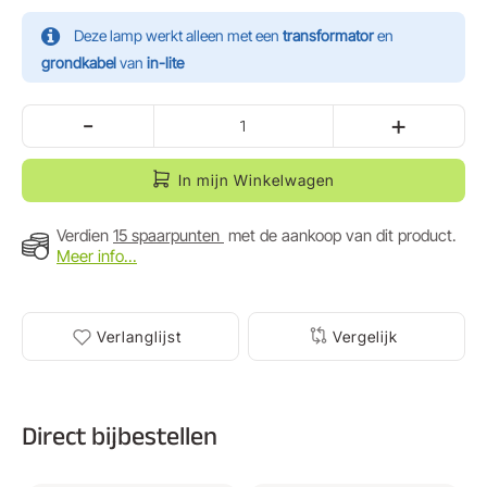
Deze lamp werkt alleen met een
transformator
en
grondkabel
van
in-lite
-
+
In mijn Winkelwagen
Verdien
15 spaarpunten
met de aankoop van dit product.
Meer info...
Verlanglijst
Vergelijk
Direct bijbestellen