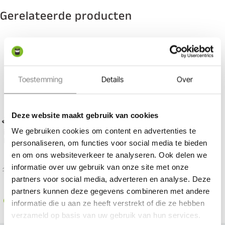
Gerelateerde producten
Toestemming
Details
Over
Deze website maakt gebruik van cookies
Bekijk in 360°
Bekijk in 360°
We gebruiken cookies om content en advertenties te
in-lite | BIG FLUX NARROW
in-lite | BIG FLUX NARROW
Black | Grondspots
Stainless Steel | Grondspots
personaliseren, om functies voor social media te bieden
en om ons websiteverkeer te analyseren. Ook delen we
12 Volt / 3,0 Watt
12 Volt / 3,0 Watt
informatie over uw gebruik van onze site met onze
164,00
155,80
164,00
155,80
partners voor social media, adverteren en analyse. Deze
partners kunnen deze gegevens combineren met andere
Op voorraad
Op voorraad
informatie die u aan ze heeft verstrekt of die ze hebben
verzameld op basis van uw gebruik van hun services.