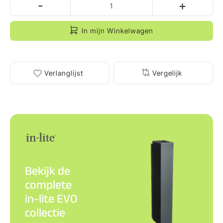
-
+
In mijn Winkelwagen
Verlanglijst
Vergelijk
Bekijk de
complete
in-lite EVO
collectie