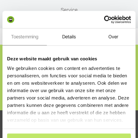
Service
Toestemming
Details
Over
Cadeaubon ontvangen?
Deze website maakt gebruik van cookies
Schrijf je in op onze nieuwsbrief en ontvang direct
We gebruiken cookies om content en advertenties te
onze welkomstaanbieding, tips & tricks en nieuwtjes
personaliseren, om functies voor social media te bieden
over tuinverlichting.
en om ons websiteverkeer te analyseren. Ook delen we
informatie over uw gebruik van onze site met onze
Direct inschrijven
partners voor social media, adverteren en analyse. Deze
partners kunnen deze gegevens combineren met andere
informatie die u aan ze heeft verstrekt of die ze hebben
verzameld op basis van uw gebruik van hun services.
De online specialist voor jouw