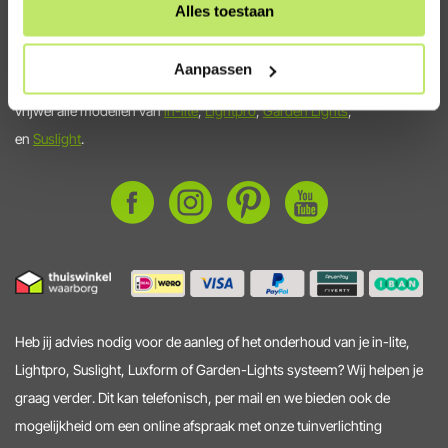
tuinverlichting
Alles toestaan
Tuinverlichtingswinkel.nl is hét adres voor slimme, kwalitatieve en
Aanpassen
duurzame tuinverlichting. We leveren het hele jaar uit voorraad
vrijwel alle modellen van
in-lite
,
Lightpro
,
Garden Lights
,
en
Suslight
.
Heb jij advies nodig voor de aanleg of het onderhoud van je in-lite,
Lightpro, Suslight, Luxform of Garden-Lights systeem? Wij helpen je
graag verder. Dit kan telefonisch, per mail en we bieden ook de
mogelijkheid om een online afspraak met onze tuinverlichting