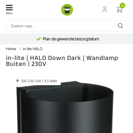
0
MENU
Plan de gewenste bezorgdatum
Home
in-lite HALO
in-lite | HALO Down Dark | Wandlamp
Buiten | 230V
100-230 Volt / 4,5 Watt