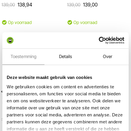
139,00
138,94
139,00
139,00
Op voorraad
Op voorraad
Toestemming
Details
Over
Deze website maakt gebruik van cookies
We gebruiken cookies om content en advertenties te
Bekijk in 360°
personaliseren, om functies voor social media te bieden
in-lite | LIV Low Corten
en om ons websiteverkeer te analyseren. Ook delen we
(update)| Staande
Buitenlamp
informatie over uw gebruik van onze site met onze
12 Volt / 1,5 Watt
partners voor social media, adverteren en analyse. Deze
177,00
176,95
partners kunnen deze gegevens combineren met andere
informatie die u aan ze heeft verstrekt of die ze hebben