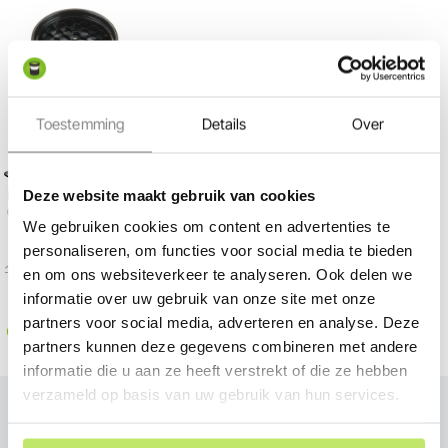
Toestemming
Details
Over
Bekijk in 360°
Deze website maakt gebruik van cookies
in-lite | MINI SCOPE Ceiling |
Opbouwlampen
We gebruiken cookies om content en advertenties te
12 Volt / 2,0 Watt
personaliseren, om functies voor social media te bieden
104,00
98,95
en om ons websiteverkeer te analyseren. Ook delen we
informatie over uw gebruik van onze site met onze
partners voor social media, adverteren en analyse. Deze
Op voorraad
partners kunnen deze gegevens combineren met andere
informatie die u aan ze heeft verstrekt of die ze hebben
verzameld op basis van uw gebruik van hun services.