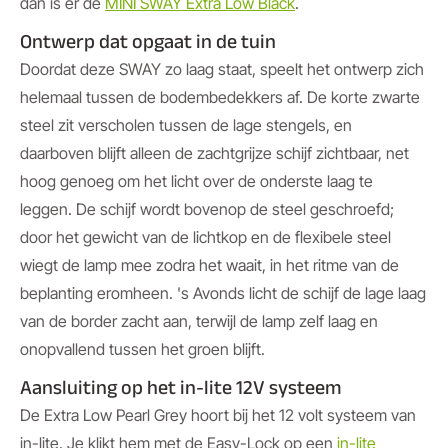
dan is er de
MINI SWAY Extra Low Black
.
Ontwerp dat opgaat in de tuin
Doordat deze SWAY zo laag staat, speelt het ontwerp zich
helemaal tussen de bodembedekkers af. De korte zwarte
steel zit verscholen tussen de lage stengels, en
daarboven blijft alleen de zachtgrijze schijf zichtbaar, net
hoog genoeg om het licht over de onderste laag te
leggen. De schijf wordt bovenop de steel geschroefd;
door het gewicht van de lichtkop en de flexibele steel
wiegt de lamp mee zodra het waait, in het ritme van de
beplanting eromheen. 's Avonds licht de schijf de lage laag
van de border zacht aan, terwijl de lamp zelf laag en
onopvallend tussen het groen blijft.
Aansluiting op het in-lite 12V systeem
De Extra Low Pearl Grey hoort bij het 12 volt systeem van
in-lite. Je klikt hem met de Easy-Lock op een
in-lite