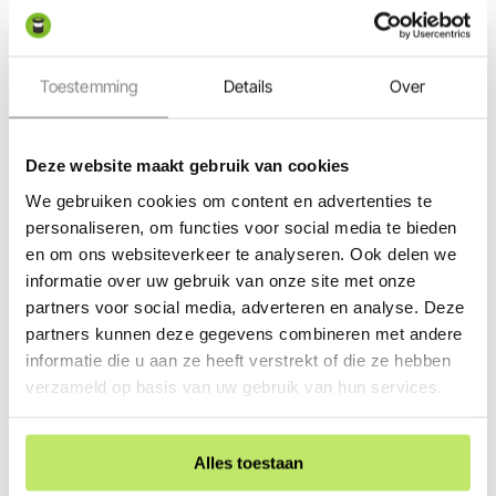
Nee, deze lamp is niet dimbaar, ook niet via een Smart
Hub. De warme lichtkleur ligt vast op 2900K en is niet in
sterkte te regelen. Wil je per se kunnen dimmen, dan zijn
Toestemming
Details
Over
alleen de aparte Wall-varianten optioneel dimbaar met de
in-lite Touch dimmer.
Deze website maakt gebruik van cookies
Geeft de MINI SWAY Extra Low Pearl Grey kleuren goed weer?
We gebruiken cookies om content en advertenties te
Ja, dankzij de hoge kleurweergave komen kleuren
personaliseren, om functies voor social media te bieden
natuurlijk over. De warme 2900K-lichtkleur laat groen en
en om ons websiteverkeer te analyseren. Ook delen we
lichte materialen zacht oplichten, zonder koele of blauwe
informatie over uw gebruik van onze site met onze
partners voor social media, adverteren en analyse. Deze
gloed.
partners kunnen deze gegevens combineren met andere
Hoe reinig ik de MINI SWAY Extra Low Pearl Grey?
informatie die u aan ze heeft verstrekt of die ze hebben
verzameld op basis van uw gebruik van hun services.
Een zachte, vochtige doek is genoeg. Gebruik geen
schuurmiddelen of agressieve reinigers, want die
beschadigen de grijze schijf en de polycarbonaat lens.
Alles toestaan
Omdat de lamp laag staat, haal je er af en toe blad en