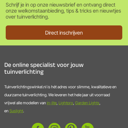
Schrijf je in op onze nieuwsbrief en ontvang direct
onze welkomstaanbieding, tips & tricks en nieuwtjes
over tuinverlichting.
Direct inschrijven
De online specialist voor jouw
tuinverlichting
Tuinverlichtingswinkel.nl is hét adres voor slimme, kwalitatieve en
duurzame tuinverlichting. We leveren het hele jaar uit voorraad
vrijwel alle modellen van
in-lite
,
Lightpro
,
Garden Lights
,
en
Suslight
.