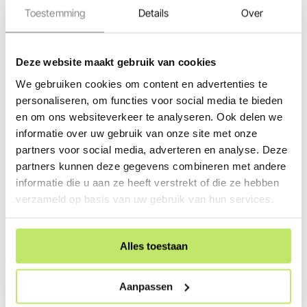
Magneet
Toestemming
Details
Over
Easylock
Deze website maakt gebruik van cookies
De Smart Flux Tone is naast Black ook verkrijgbaar in de
We gebruiken cookies om content en advertenties te
kleuren Stainless Steel en Pearl Grey en is hiermee prima
personaliseren, om functies voor social media te bieden
en om ons websiteverkeer te analyseren. Ook delen we
te combineren met de andere in-lite tuinlampen in
informatie over uw gebruik van onze site met onze
dezelfde kleur. Bekijk ook het gehele assortiment in-lite
partners voor social media, adverteren en analyse. Deze
smartverlichting en bedien je tuinverlichting eenvoudig via
partners kunnen deze gegevens combineren met andere
de in-lite app.
informatie die u aan ze heeft verstrekt of die ze hebben
verzameld op basis van uw gebruik van hun services.
Voor het complete in-lite assortiment ben je bij
Tuinverlichtingswinkel.nl op het juiste adres. Bekijk ook de
andere handige accessoires van in-lite om je
Alles toestaan
buitenverlichting geheel naar wens aan te passen. Bestel
eenvoudig en snel via onze webshop. Bij een bestelling
Aanpassen
vanaf €100,- krijg jij jouw bestelling in Nederland zelfs