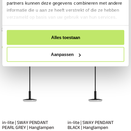
partners kunnen deze gegevens combineren met andere
in-lite | SWAY PENDANT
in-lite | SWAY PENDANT
informatie die u aan ze heeft verstrekt of die ze hebben
PEARL GREY | Hanglampen |
DUO PEARL GREY |
verzameld op basis van uw gebruik van hun services.
230V
Hanglampen | 230V
100-230 Volt / 2,5 Watt
100-230 Volt / 2,5 Watt
271,50
257,93
404,50
384,27
Alles toestaan
Op voorraad
Op voorraad
Aanpassen
in-lite | SWAY PENDANT
in-lite | SWAY PENDANT
PEARL GREY | Hanglampen
BLACK | Hanglampen