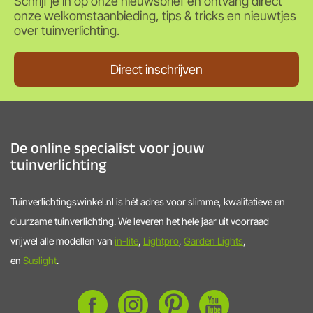
Schrijf je in op onze nieuwsbrief en ontvang direct
onze welkomstaanbieding, tips & tricks en nieuwtjes
over tuinverlichting.
Direct inschrijven
De online specialist voor jouw
tuinverlichting
Tuinverlichtingswinkel.nl is hét adres voor slimme, kwalitatieve en
duurzame tuinverlichting. We leveren het hele jaar uit voorraad
vrijwel alle modellen van
in-lite
,
Lightpro
,
Garden Lights
,
en
Suslight
.