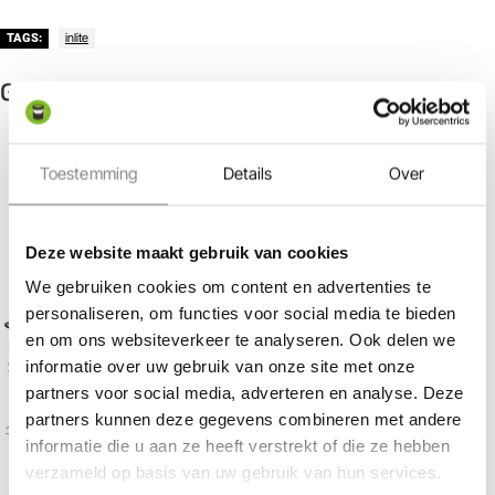
inlite
TAGS:
Gerelateerde producten
Toestemming
Details
Over
Deze website maakt gebruik van cookies
Bestseller
We gebruiken cookies om content en advertenties te
personaliseren, om functies voor social media te bieden
Bekijk in 360°
Bekijk in 360°
en om ons websiteverkeer te analyseren. Ook delen we
in-lite | SWAY Pearl Grey |
in-lite | SWAY Low Pearl
informatie over uw gebruik van onze site met onze
Staande Buitenlamp
Grey | Staande Buitenlamp
partners voor social media, adverteren en analyse. Deze
partners kunnen deze gegevens combineren met andere
155,00
147,25
138,00
131,10
informatie die u aan ze heeft verstrekt of die ze hebben
verzameld op basis van uw gebruik van hun services.