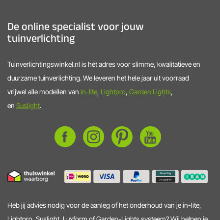
De online specialist voor jouw
tuinverlichting
Tuinverlichtingswinkel.nl is hét adres voor slimme, kwalitatieve en
duurzame tuinverlichting. We leveren het hele jaar uit voorraad
vrijwel alle modellen van
in-lite
,
Lightpro
,
Garden Lights
,
en
Suslight
.
Heb jij advies nodig voor de aanleg of het onderhoud van je in-lite,
Lightpro, Suslight, Luxform of Garden-Lights systeem? Wij helpen je