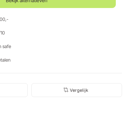
Bekijk alternatieven
100,-
/10
n safe
etalen
Vergelijk