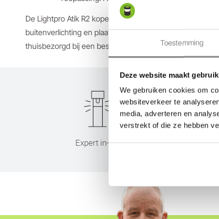
De Lightpro Atik R2 kopen? Bij Tuinverlichtingswinkel.n
buitenverlichting en plaats je bestelling. Doe je dit voor
Toestemming
thuisbezorgd bij een bestelling vanaf €100,-. De Lightpro 
Deze website maakt gebruik
We gebruiken cookies om cont
websiteverkeer te analyseren
media, adverteren en analys
verstrekt of die ze hebben v
Expert in-lite