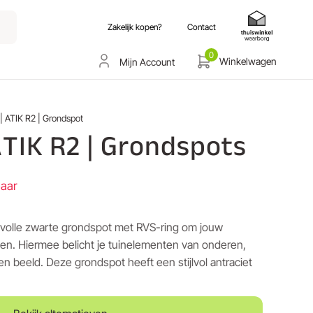
Zakelijk kopen?
Contact
0
Winkelwagen
Mijn Account
 | ATIK R2 | Grondspot
ATIK R2 | Grondspots
baar
ijlvolle zwarte grondspot met RVS-ring om jouw
ten. Hiermee belicht je tuinelementen van onderen,
n beeld. Deze grondspot heeft een stijlvol antraciet