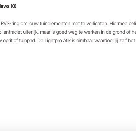
iews (0)
et RVS-ring om jouw tuinelementen met te verlichten. Hiermee be
 antraciet uiterlijk, maar is goed weg te werken in de grond of h
oprit of tuinpad. De Lightpro Atik is dimbaar waardoor jij zelf het 
oals een boom of andere tuinobjecten.