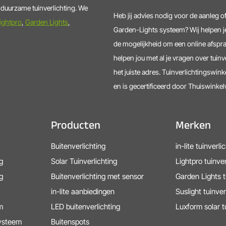
n duurzame tuinverlichting. We
Heb jij advies nodig voor de aanleg of
ightpro
,
Garden Lights
,
Garden-Lights systeem? Wij helpen je
de mogelijkheid om een online afspra
helpen jou met al je vragen over tuinv
het juiste adres. Tuinverlichtingswinke
en is gecertificeerd door Thuiswinke
Producten
Merken
Buitenverlichting
in-lite tuinverli
g
Solar Tuinverlichting
Lightpro tuinver
g
Buitenverlichting met sensor
Garden Lights t
in-lite aanbiedingen
Suslight tuinver
m
LED buitenverlichting
Luxform solar t
systeem
Buitenspots