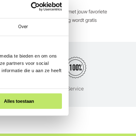
ts toe aan je winkelwagen samen met jouw favoriete
n bezorgdatum! De buitenverlichting wordt gratis
Over
n
Lightpro Quartz
muurlampen.
 media te bieden en om ons
ze partners voor social
nformatie die u aan ze heeft
s
Service
Alles toestaan