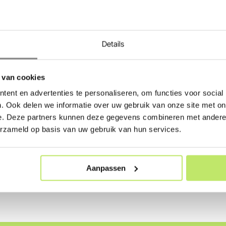
l bestel je eenvoudig en veilig via de webshop. Voeg de grondspo
 23.59 uur, dan verzenden wij het direct. Je kiest ook zelf je eige
Details
Atik R2 combineer je in stijl met de
Lightpro Nilus
buitenspots e
 van cookies
ent en advertenties te personaliseren, om functies voor social
. Ook delen we informatie over uw gebruik van onze site met on
e. Deze partners kunnen deze gegevens combineren met andere i
erzameld op basis van uw gebruik van hun services.
Snel thuisbezorgd
Persoonlijk advie
Aanpassen