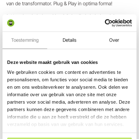
van de transformator. Plug & Play in optima forma!
3. Meerdere kabels trekken? Gebruik de kabelverdeler
De transformator heeft één fysieke kabeluitgang. Wil je
direct vanaf de transformator verschillende kanten op
werken (bijvoorbeeld één kabel naar links en één naar
Toestemming
Details
Over
rechts)? Bestel dan een
Garden Lights Kabelverdeler
(3-
weg) mee. Hiermee splits je de uitgang direct op in drie
aparte lijnen waar je de standaard Garden Lights
Deze website maakt gebruik van cookies
hoofdkabels op kunt schroeven.
We gebruiken cookies om content en advertenties te
personaliseren, om functies voor social media te bieden
en om ons websiteverkeer te analyseren. Ook delen we
informatie over uw gebruik van onze site met onze
partners voor social media, adverteren en analyse. Deze
partners kunnen deze gegevens combineren met andere
informatie die u aan ze heeft verstrekt of die ze hebben
verzameld op basis van uw gebruik van hun services.