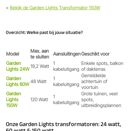
>
Bekijk de Garden Lights Transformator 150W
Overzicht: Welke past bij jouw situatie?
Max. aan
Model
Aansluitingen
Geschikt voor
te sluiten
Garden
1
Enkele spots, balkon
19,2 Watt
Lights 24W
kabeluitgang
of dakterras
Gemiddelde
Garden
1
48 Watt
achtertuin of
Lights 60W
kabeluitgang
voortuin
Garden
Grote tuinen, veel
1
Lights
120 Watt
spots,
kabeluitgang
150W
uitbreidingsplannen
Onze Garden Lights transformatoren: 24 watt,
60 watt & 150 watt