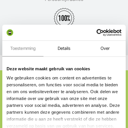
Service
Toestemming
Details
Over
Deze website maakt gebruik van cookies
Cadeaubon ontvangen?
We gebruiken cookies om content en advertenties te
personaliseren, om functies voor social media te bieden
Schrijf je in op onze nieuwsbrief en ontvang direct
en om ons websiteverkeer te analyseren. Ook delen we
onze welkomstaanbieding, tips & tricks en nieuwtjes
informatie over uw gebruik van onze site met onze
over tuinverlichting.
partners voor social media, adverteren en analyse. Deze
partners kunnen deze gegevens combineren met andere
Direct inschrijven
informatie die u aan ze heeft verstrekt of die ze hebben
verzameld op basis van uw gebruik van hun services.