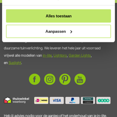
Alles toestaan
De online specialist voor jouw
tuinverlichting
Aanpassen
Tuinverlichtingswinkel.nl is hét adres voor slimme, kwalitatieve en
duurzame tuinverlichting. We leveren het hele jaar uit voorraad
vrijwel alle modellen van
in-lite
,
Lightpro
,
Garden Lights
,
en
Suslight
.
Heb jij advies nodig voor de aanleg of het onderhoud van je in-lite,