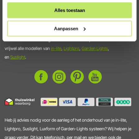
De online specialist voor jouw
Alles toestaan
tuinverlichting
Aanpassen
Tuinverlichtingswinkel.nl is hét adres voor slimme, kwalitatieve en
duurzame tuinverlichting. We leveren het hele jaar uit voorraad
vrijwel alle modellen van
in-lite
,
Lightpro
,
Garden Lights
,
en
Suslight
.
Heb jij advies nodig voor de aanleg of het onderhoud van je in-lite,
Lightpro, Suslight, Luxform of Garden-Lights systeem? Wij helpen je
graag verder. Dit kan telefonisch, per mail en we bieden ook de