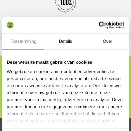
Service
Toestemming
Details
Over
Cadeaubon ontvangen?
Deze website maakt gebruik van cookies
We gebruiken cookies om content en advertenties te
Schrijf je in op onze nieuwsbrief en ontvang direct
personaliseren, om functies voor social media te bieden
onze welkomstaanbieding, tips & tricks en nieuwtjes
en om ons websiteverkeer te analyseren. Ook delen we
over tuinverlichting.
informatie over uw gebruik van onze site met onze
partners voor social media, adverteren en analyse. Deze
Direct inschrijven
partners kunnen deze gegevens combineren met andere
informatie die u aan ze heeft verstrekt of die ze hebben
verzameld op basis van uw gebruik van hun services.