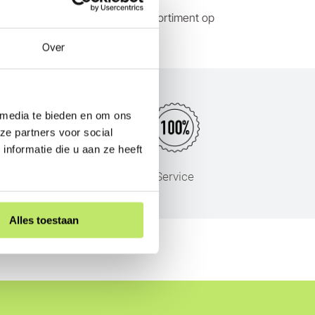
t complete duurzame Suslight assortiment op
Over
 media te bieden en om ons
ze partners voor social
nformatie die u aan ze heeft
s
Service
Alles toestaan