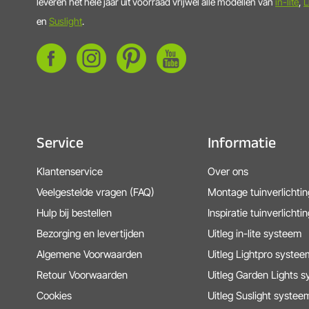
leveren het hele jaar uit voorraad vrijwel alle modellen van
in-lite
,
L
en
Suslight
.
Service
Informatie
Klantenservice
Over ons
Veelgestelde vragen (FAQ)
Montage tuinverlichtin
Hulp bij bestellen
Inspiratie tuinverlichtin
Bezorging en levertijden
Uitleg in-lite systeem
Algemene Voorwaarden
Uitleg Lightpro systee
Retour Voorwaarden
Uitleg Garden Lights 
Cookies
Uitleg Suslight systee