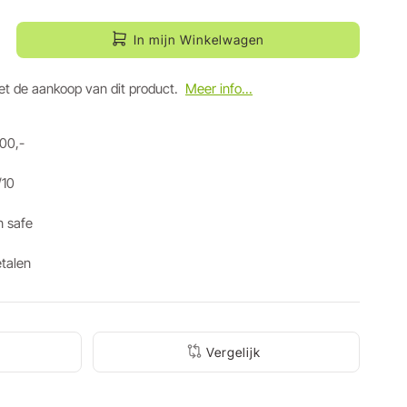
In mijn Winkelwagen
t de aankoop van dit product.
Meer info...
100,-
/10
n safe
etalen
Vergelijk