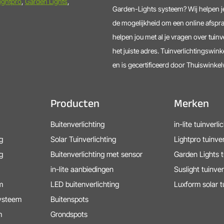
ightpro
,
Garden Lights
,
Garden-Lights systeem? Wij helpen je
de mogelijkheid om een online afspra
helpen jou met al je vragen over tuinv
het juiste adres. Tuinverlichtingswinke
en is gecertificeerd door Thuiswinke
Producten
Merken
Buitenverlichting
in-lite tuinverli
g
Solar Tuinverlichting
Lightpro tuinver
g
Buitenverlichting met sensor
Garden Lights t
in-lite aanbiedingen
Suslight tuinver
m
LED buitenverlichting
Luxform solar t
systeem
Buitenspots
m
Grondspots