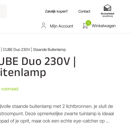
Zakelijk kopen?
Contact
0
Winkelwagen
Mijn Account
t | CUBE Duo 230V | Staande Buitenlamp
CUBE Duo 230V |
itenlamp
 voorraad
lvolle staande buitenlamp met 2 lichtbronnen. je sluit de
stroompunt. Deze opmerkelijke zwarte tuinlamp is ideaal
om te plaatsen langs een looppad of je oprit, maar ook een echte eye-catcher op ...