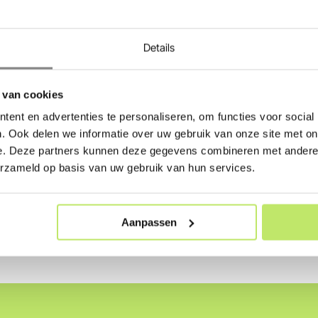
chting en plaats vandaag nog je bestelling. Bestel eenvoudig he
estellingen boven de €100,- worden gratis thuis geleverd.
Details
 van cookies
ent en advertenties te personaliseren, om functies voor social
. Ook delen we informatie over uw gebruik van onze site met on
e. Deze partners kunnen deze gegevens combineren met andere i
erzameld op basis van uw gebruik van hun services.
Snel thuisbezorgd
Persoonlijk advie
Aanpassen