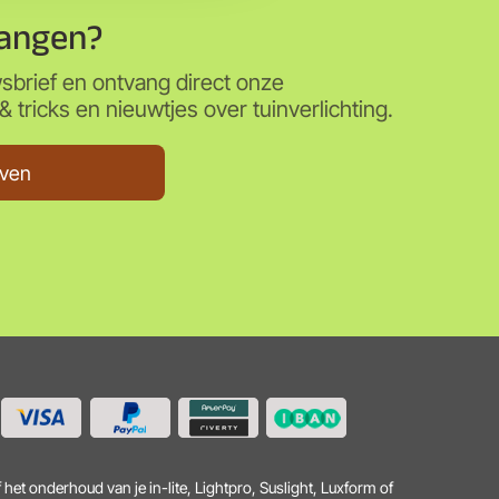
angen?
wsbrief en ontvang direct onze
 tricks en nieuwtjes over tuinverlichting.
jven
 het onderhoud van je in-lite, Lightpro, Suslight, Luxform of