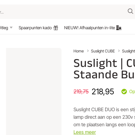
itleg
Spaarpunten kado
NIEUW! Afhaalpunten in-lite
Home
Suslight CUBE
Susligh
Suslight | 
Staande Bu
218,95
219,75
Op
Suslight CUBE DUO is een stij
lamp direct aan op een 230v 
Lees meer