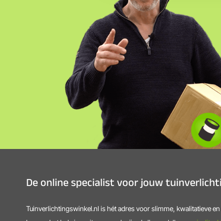
De online specialist voor jouw tuinverlich
Tuinverlichtingswinkel.nl is hét adres voor slimme, kwalitatieve e