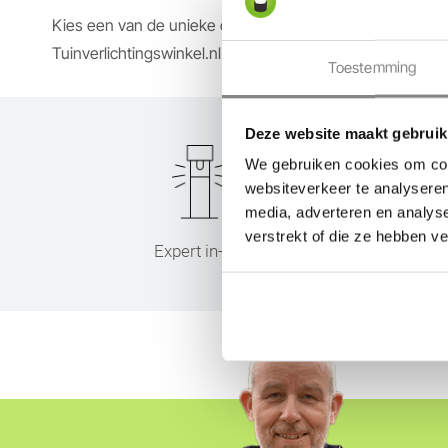
Kies een van de unieke ontwerpen van Suslight tuinverli
Tuinverlichtingswinkel.nl met 5 jaar Suslight garantie. B
Toestemming
Deze website maakt gebruik
We gebruiken cookies om cont
websiteverkeer te analyseren
media, adverteren en analys
verstrekt of die ze hebben v
Expert in-lite