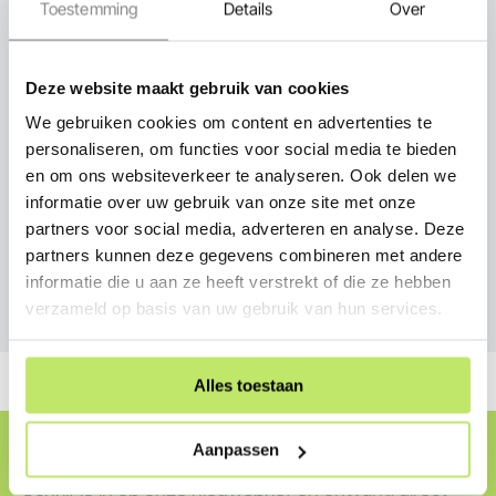
Toestemming
Details
Over
Deze website maakt gebruik van cookies
We gebruiken cookies om content en advertenties te
Persoonlijk advies
personaliseren, om functies voor social media te bieden
en om ons websiteverkeer te analyseren. Ook delen we
informatie over uw gebruik van onze site met onze
partners voor social media, adverteren en analyse. Deze
partners kunnen deze gegevens combineren met andere
informatie die u aan ze heeft verstrekt of die ze hebben
Service
verzameld op basis van uw gebruik van hun services.
Alles toestaan
Cadeaubon ontvangen?
Aanpassen
Schrijf je in op onze nieuwsbrief en ontvang direct