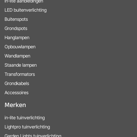
in-lite aanbiedingen
LED buitenverlichting
Buitenspots
Grondspots
Hanglampen
Opbouwlampen
Wandlampen
Staande lampen
Transformators
Grondkabels
Accessoires
Merken
in-lite tuinverlichting
Lightpro tuinverlichting
Garden Lights tuinverlichting