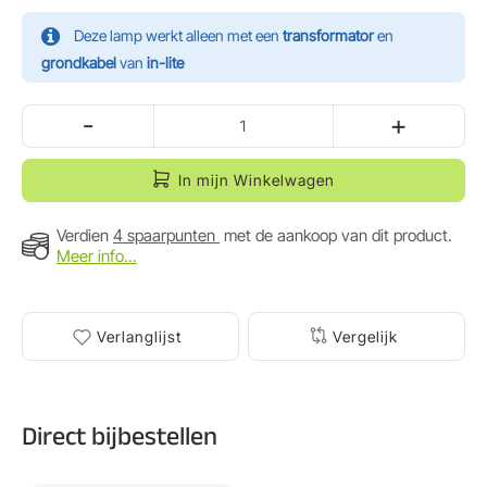
Deze lamp werkt alleen met een
transformator
en
grondkabel
van
in-lite
-
+
In mijn Winkelwagen
Verdien
4 spaarpunten
met de aankoop van dit product.
Meer info...
Verlanglijst
Vergelijk
Direct bijbestellen