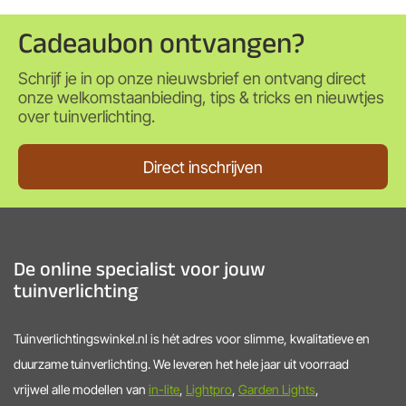
Cadeaubon ontvangen?
Schrijf je in op onze nieuwsbrief en ontvang direct
onze welkomstaanbieding, tips & tricks en nieuwtjes
over tuinverlichting.
Direct inschrijven
De online specialist voor jouw
tuinverlichting
Tuinverlichtingswinkel.nl is hét adres voor slimme, kwalitatieve en
duurzame tuinverlichting. We leveren het hele jaar uit voorraad
vrijwel alle modellen van
in-lite
,
Lightpro
,
Garden Lights
,