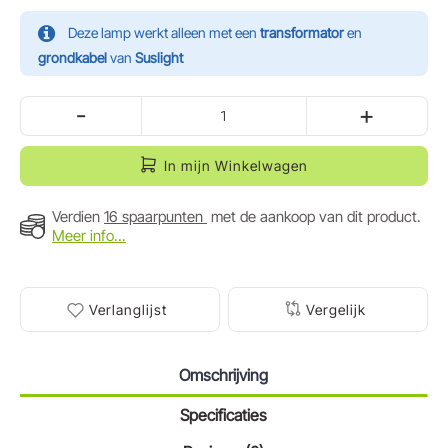
Deze lamp werkt alleen met een
transformator
en
grondkabel
van
Suslight
-
+
In mijn Winkelwagen
Verdien
16 spaarpunten
met de aankoop van dit product.
Meer info...
Verlanglijst
Vergelijk
Omschrijving
Specificaties