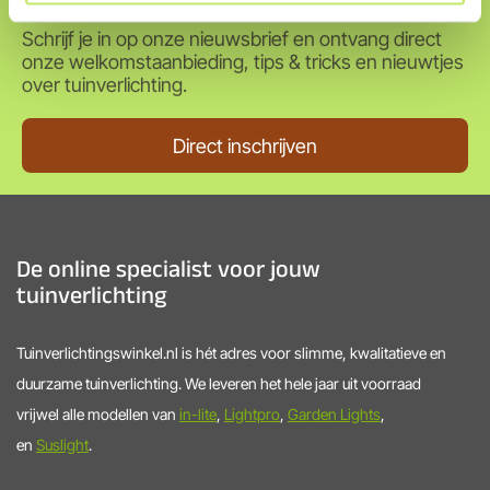
Schrijf je in op onze nieuwsbrief en ontvang direct
onze welkomstaanbieding, tips & tricks en nieuwtjes
over tuinverlichting.
Direct inschrijven
De online specialist voor jouw
tuinverlichting
Tuinverlichtingswinkel.nl is hét adres voor slimme, kwalitatieve en
duurzame tuinverlichting. We leveren het hele jaar uit voorraad
vrijwel alle modellen van
in-lite
,
Lightpro
,
Garden Lights
,
en
Suslight
.