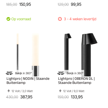
185,00
150,95
129,00
99,95
Op voorraad
3 - 4 weken levertijd
Bekijk in 360°
Bekijk in 360°
Lightpro | NODIN | Staande
Lightpro | OBERON DL |
Buitenlamp
Staande Buitenlamp
12 Volt / 3,0 Watt
12 Volt / 9,0 Watt
430,00
387,95
159,00
133,95