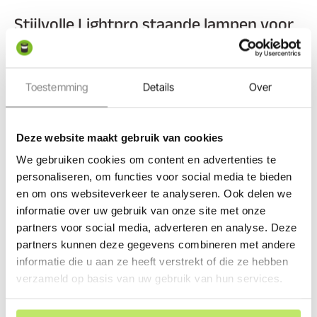
Stijlvolle Lightpro staande lampen voor
elke tuin
Een tuin moet een moderne, maar ook gezellige uitstraling
hebben. Daar zijn de staande buitenlampen van Lightpro
Toestemming
Details
Over
erg geschikt voor. De exclusieve uitstraling van de
Lightpro Barite
-serie geeft jouw tuin iets extra’s. Dankzij
de warme witte lichtbron is het goede verlichting langs het
Deze website maakt gebruik van cookies
tuinpad of de oprit en brengt het sfeer aan op het terras.
We gebruiken cookies om content en advertenties te
Staande armaturen geven jouw tuin de extra aandacht die
personaliseren, om functies voor social media te bieden
het verdient. Ook voor het belichten van beplanting vind je
en om ons websiteverkeer te analyseren. Ook delen we
bij ons opties. Zo helpt de
Lightpro Nina
je bij het laten
informatie over uw gebruik van onze site met onze
bloeien van lagere beplanting, terwijl de
Lightpro Nodin
het
partners voor social media, adverteren en analyse. Deze
hogere groen laat bloeien. Met het gewilde aanbod vind je
partners kunnen deze gegevens combineren met andere
altijd een armatuur dat past bij jouw tuin.
informatie die u aan ze heeft verstrekt of die ze hebben
Multifunctionele verlichting: Lightpro
verzameld op basis van uw gebruik van hun services.
staande lampen
Ze zijn op verschillende manier inzetbaar: staande lampen