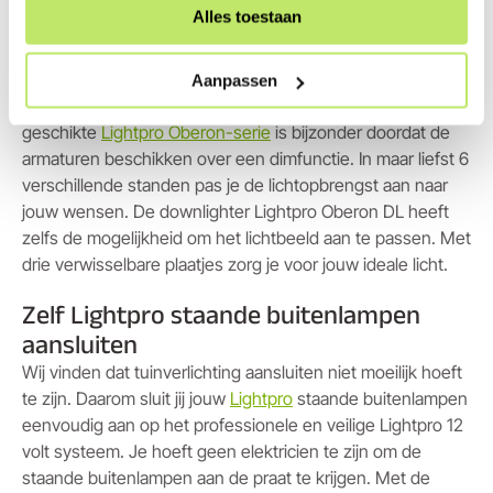
Alles toestaan
dienen als accentverlichting, oriëntatieverlichting en
sfeerverlichting. Hierdoor is het een goede oplossing van
elk lichtprobleem. Met de Lightpro staande lampen wordt
Aanpassen
je verrast door de mogelijkheden. De voor alle tuinen
geschikte
Lightpro Oberon-serie
is bijzonder doordat de
armaturen beschikken over een dimfunctie. In maar liefst 6
verschillende standen pas je de lichtopbrengst aan naar
jouw wensen. De downlighter Lightpro Oberon DL heeft
zelfs de mogelijkheid om het lichtbeeld aan te passen. Met
drie verwisselbare plaatjes zorg je voor jouw ideale licht.
Zelf Lightpro staande buitenlampen
aansluiten
Wij vinden dat tuinverlichting aansluiten niet moeilijk hoeft
te zijn. Daarom sluit jij jouw
Lightpro
staande buitenlampen
eenvoudig aan op het professionele en veilige Lightpro 12
volt systeem. Je hoeft geen elektricien te zijn om de
staande buitenlampen aan de praat te krijgen. Met de