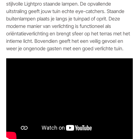
stijlvolle Lightpro staande lampen. De opvallende
uitstraling geeft jouw tuin echte eye-catchers. Staande
buitenlampen plaats je langs je tuinpad of oprit. Deze
moderne manier van verlichting is functioneel als
oriëntatieverlichting en brengt sfeer op het terras met het
intieme licht. Bovendien geeft het een veilig gevoel en
weer je ongenode gasten met een goed verlichte tuin.