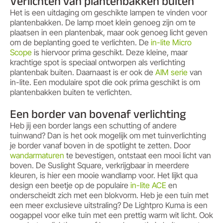
Verlichten van plantenbakken buiten
Het is een uitdaging om geschikte lampen te vinden voor
plantenbakken. De lamp moet klein genoeg zijn om te
plaatsen in een plantenbak, maar ook genoeg licht geven
om de beplanting goed te verlichten. De
in-lite Micro
Scope
is hiervoor prima geschikt. Deze kleine, maar
krachtige spot is speciaal ontworpen als verlichting
plantenbak buiten. Daarnaast is er ook de
AIM serie
van
in-lite. Een modulaire spot die ook prima geschikt is om
plantenbakken buiten te verlichten.
Een border van bovenaf verlichting
Heb jij een border langs een schutting of andere
tuinwand? Dan is het ook mogelijk om met tuinverlichting
je border vanaf boven in de spotlight te zetten. Door
wandarmaturen
te bevestigen, ontstaat een mooi licht van
boven. De Suslight Square, verkrijgbaar in meerdere
kleuren, is hier een mooie wandlamp voor. Het lijkt qua
design een beetje op de populaire
in-lite ACE
en
onderscheidt zich met een blokvorm. Heb je een tuin met
een meer exclusieve uitstraling? De Lightpro Kuma is een
oogappel voor elke tuin met een prettig warm wit licht. Ook