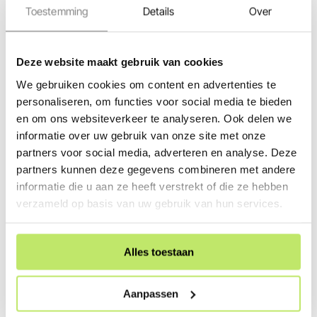
Toestemming
Details
Over
Deze website maakt gebruik van cookies
We gebruiken cookies om content en advertenties te
personaliseren, om functies voor social media te bieden
Bekijk in 360°
en om ons websiteverkeer te analyseren. Ook delen we
in-lite | SWAY Black |
in-lite | SWAY Extra Low
informatie over uw gebruik van onze site met onze
Staande Buitenlamp
Black | Staande
Buitenlamp
partners voor social media, adverteren en analyse. Deze
12 Volt / 1,0 Watt
12 Volt / 1,0 Watt
partners kunnen deze gegevens combineren met andere
informatie die u aan ze heeft verstrekt of die ze hebben
155,00
147,25
127,00
120,65
verzameld op basis van uw gebruik van hun services.
Op voorraad
Op voorraad
Alles toestaan
Aanpassen