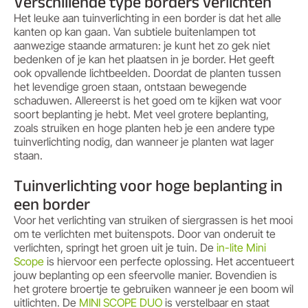
Verschillende type borders verlichten
Het leuke aan tuinverlichting in een border is dat het alle
kanten op kan gaan. Van subtiele buitenlampen tot
aanwezige staande armaturen: je kunt het zo gek niet
bedenken of je kan het plaatsen in je border. Het geeft
ook opvallende lichtbeelden. Doordat de planten tussen
het levendige groen staan, ontstaan bewegende
schaduwen. Allereerst is het goed om te kijken wat voor
soort beplanting je hebt. Met veel grotere beplanting,
zoals struiken en hoge planten heb je een andere type
tuinverlichting nodig, dan wanneer je planten wat lager
staan.
Tuinverlichting voor hoge beplanting in
een border
Voor het verlichting van struiken of siergrassen is het mooi
om te verlichten met buitenspots. Door van onderuit te
verlichten, springt het groen uit je tuin. De
in-lite Mini
Scope
is hiervoor een perfecte oplossing. Het accentueert
jouw beplanting op een sfeervolle manier. Bovendien is
het grotere broertje te gebruiken wanneer je een boom wil
uitlichten. De
MINI SCOPE DUO
is verstelbaar en staat