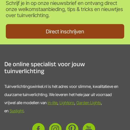
Schrijf je in op onze nieuwsbrief en ontvang direct
onze welkomstaanbieding, tips & tricks en nieuwtjes
over tuinverlichting.
Direct inschrijven
De online specialist voor jouw
tuinverlichting
Tuinverlichtingswinkel.nl is hét adres voor slimme, kwalitatieve en
duurzame tuinverlichting. We leveren het hele jaar uit voorraad
vrijwel alle modellen van
in-lite
,
Lightpro
,
Garden Lights
,
en
Suslight
.