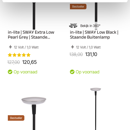
Bestseller
Bekijk in 360°
in-lite | SWAY Extra Low
in-lite | SWAY Low Black |
Pearl Grey | Staande
Staande Buitenlamp
Buitenlamp
12 Volt / 1,0 Watt
12 Volt / 1,0 Watt
138,00
131,10
127,00
120,65
Op voorraad
Op voorraad
Bestseller