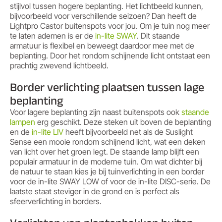
stijlvol tussen hogere beplanting. Het lichtbeeld kunnen,
bijvoorbeeld voor verschillende seizoen? Dan heeft de
Lightpro Castor buitenspots voor jou. Om je tuin nog meer
te laten ademen is er de
in-lite SWAY
. Dit staande
armatuur is flexibel en beweegt daardoor mee met de
beplanting. Door het rondom schijnende licht ontstaat een
prachtig zwevend lichtbeeld.
Border verlichting plaatsen tussen lage
beplanting
Voor lagere beplanting zijn naast buitenspots ook
staande
lampen
erg geschikt. Deze steken uit boven de beplanting
en de
in-lite LIV
heeft bijvoorbeeld net als de Suslight
Sense een mooie rondom schijnend licht, wat een deken
van licht over het groen legt. De staande lamp blijft een
populair armatuur in de moderne tuin. Om wat dichter bij
de natuur te staan kies je bij tuinverlichting in een border
voor de in-lite SWAY LOW of voor de in-lite DISC-serie. De
laatste staat steviger in de grond en is perfect als
sfeerverlichting in borders.