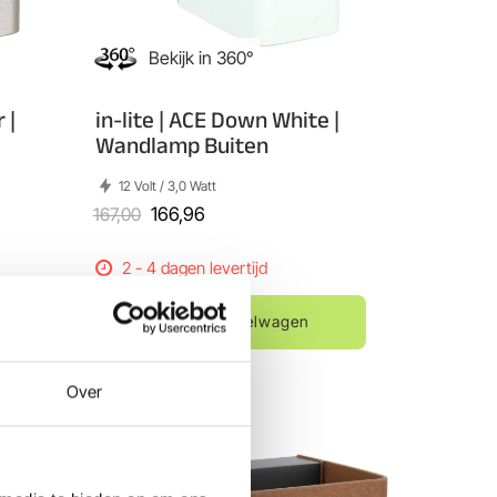
Bekijk in 360°
 |
in-lite | ACE Down White |
Wandlamp Buiten
12 Volt / 3,0 Watt
167,00
166,96
2 - 4 dagen levertijd
In mijn Winkelwagen
Vergelijk
Over