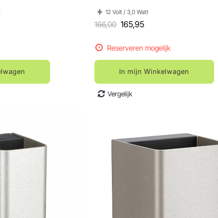
t
12 Volt / 3,0 Watt
166,00
165,95
Reserveren mogelijk
elwagen
In mijn Winkelwagen
Vergelijk