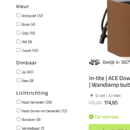
Kleur
Antraciet (12)
Bruin (4)
Grijs (15)
Wit (9)
Zwart (10)
Bekijk in 360
Dimbaar
Ja (40)
in-lite | ACE Do
Nee (9)
| Wandlamp bui
Lichtrichting
12 Volt / 3,0 Watt
Naar beneden (28)
175,00
174,95
Naar boven en beneden (12)
Op voorraad
Rondom (9)
Verstelbaar (1)