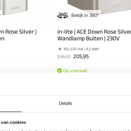
°
Bekijk in 360°
wn Rose Silver |
in-lite | ACE Down Rose Silver
en
Wandlamp Buiten | 230V
100-230 Volt / 4,5 Watt
206,00
205,95
Op voorraad
elwagen
In mijn Winkelwagen
Vergelijk
Details
 van cookies