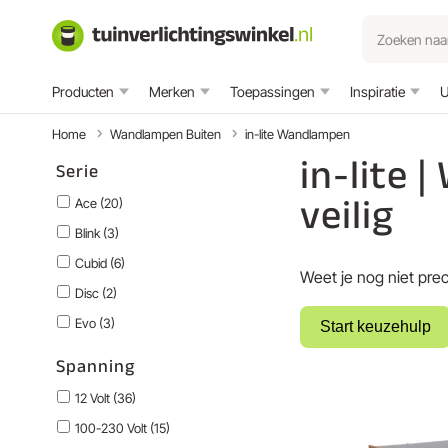
Producten
Merken
Toepassingen
Inspiratie
U
Home
Wandlampen Buiten
in-lite Wandlampen
in-lite 
Serie
veilig
Ace (20)
Blink (3)
Cubid (6)
Weet je nog niet prec
Disc (2)
Evo (3)
Start keuzehulp
Halo (4)
Spanning
Liv (3)
12 Volt (36)
Sway (4)
100-230 Volt (15)
Wedge (5)