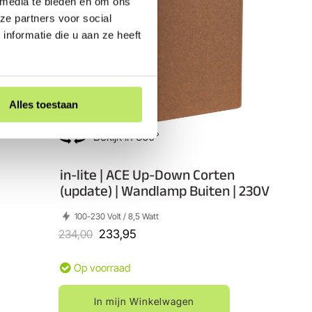
 media te bieden en om ons
ze partners voor social
nformatie die u aan ze heeft
Alles toestaan
Bekijk in 360°
in-lite | ACE Up-Down Corten
(update) | Wandlamp Buiten | 230V
100-230 Volt / 8,5 Watt
234,00
233,95
Op voorraad
In mijn Winkelwagen