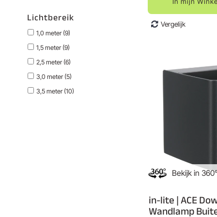
In mijn Wink
Lichtbereik
Vergelijk
1,0 meter (9)
1,5 meter (9)
2,5 meter (6)
3,0 meter (5)
3,5 meter (10)
3,5 meter (up-down) (10)
5,5 meter (1)
Bekijk in 360
in-lite | ACE Do
Wandlamp Buite