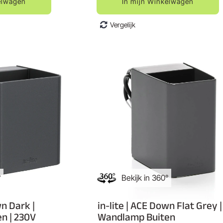
elwagen
In mijn Winkelwagen
Vergelijk
°
Bekijk in 360°
wn Dark |
in-lite | ACE Down Flat Grey |
n | 230V
Wandlamp Buiten