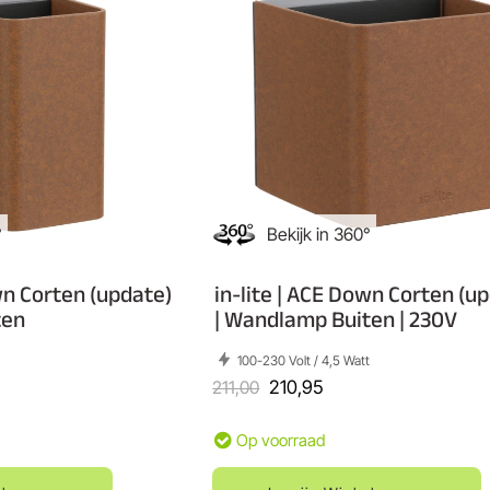
°
Bekijk in 360°
wn Corten (update)
in-lite | ACE Down Corten (u
ten
| Wandlamp Buiten | 230V
100-230 Volt / 4,5 Watt
211,00
210,95
Op voorraad