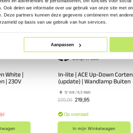
ent en advertenties te personaliseren, om functies voor social
. Ook delen we informatie over uw gebruik van onze site met on
e. Deze partners kunnen deze gegevens combineren met andere i
erzameld op basis van uw gebruik van hun services.
Aanpassen
°
Bekijk in 360°
wn White |
In-lite | ACE Up-Down Corten
n | 230V
(update) | Wandlamp Buiten
t
12 Volt / 6,5 Watt
220,00
219,95
ijd
Op voorraad
elwagen
In mijn Winkelwagen