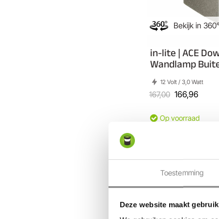
Bekijk in 360
in-lite | ACE Do
Wandlamp Buit
12 Volt / 3,0 Watt
167,00
166,96
Op voorraad
In mijn Wink
Vergelijk
Toestemming
Deze website maakt gebruik