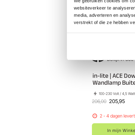
We gebruiken cookies om cont
websiteverkeer te analyseren
media, adverteren en analys
verstrekt of die ze hebben v
Bekijk in 360
in-lite | ACE Do
Wandlamp Buite
100-230 Volt / 4,5 Wat
206,00
205,95
2 - 4 dagen levert
In mijn Wink